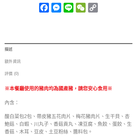
Facebook
Messenger
Line
WeChat
Copy
Link
描述
額外資訊
評價 (0)
※本餐廳使用的豬肉均為國產豬，請您安心食用※
內含：
酸白菜包2包、帶皮豬五花肉片、梅花豬肉片、生干貝、杏
鮑菇、白蝦、川丸子、香菇貢丸、凍豆腐、魚餃、蛋餃、生
香菇、木耳、豆皮、土豆粉絲、醬料包。