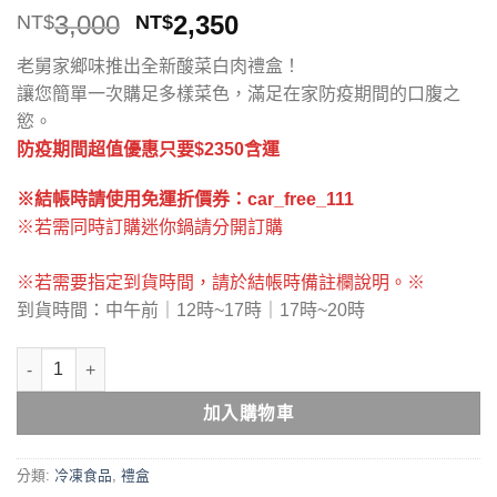
原
目
3,000
2,350
NT$
NT$
始
前
老舅家鄉味推出全新酸菜白肉禮盒！
價
價
讓您簡單一次購足多樣菜色，滿足在家防疫期間的口腹之
格：
格：
慾。
NT$3,000。
NT$2,350。
防疫期間超值優惠只要$2350含運
※結帳時請使用免運折價券：car_free_111
※若需同時訂購迷你鍋請分開訂購
※若需要指定到貨時間，請於結帳時備註欄說明。※
到貨時間：中午前｜12時~17時｜17時~20時
酸菜白肉鍋禮盒 數量
加入購物車
分類:
冷凍食品
,
禮盒