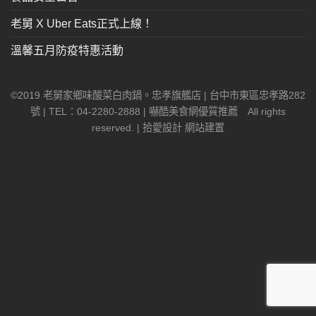
老舅 X Uber Eats正式上線！
溫馨五月防疫特惠活動
©2019
老舅家鄉味酸菜白肉鍋。忠孝旗艦店
| 台中市東區忠孝路282
號 | TEL：04-2280-2888 |
嚇酷美食網
優質推薦 All rights
reserved. |
拾愛設計
網站建置